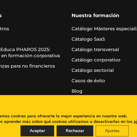
s
Nuestra formación
tros
Catálogo Másteres especial
Cátalogo SaaS
 Educa PHAROS 2025:
Catálogo transversal
 en formación corporativa
Catálogo corporativo
nzas para no financieros
Catálogo sectorial
Casos de éxito
Blog
zamos cookies para ofrecerte la mejor experiencia en nuestra web.
s aprender más sobre qué cookies utilizamos o desactivarlas en los
a
Aceptar
Rechazar
Ajustes
al
|
Política de privacidad
|
Política de Cookies
|
Canal de 