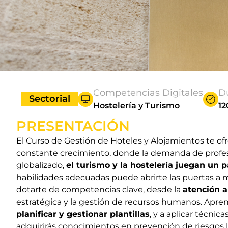
Competencias Digitales
D
Sectorial
Hostelería y Turismo
12
PRESENTACIÓN
El Curso de Gestión de Hoteles y Alojamientos te of
constante crecimiento, donde la demanda de profes
globalizado,
el turismo y la hostelería juegan un
habilidades adecuadas puede abrirte las puertas a m
dotarte de competencias clave, desde la
atención a
estratégica y la gestión de recursos humanos. Apre
planificar y gestionar plantillas
, y a aplicar técnic
adquirirás conocimientos en prevención de riesgos la