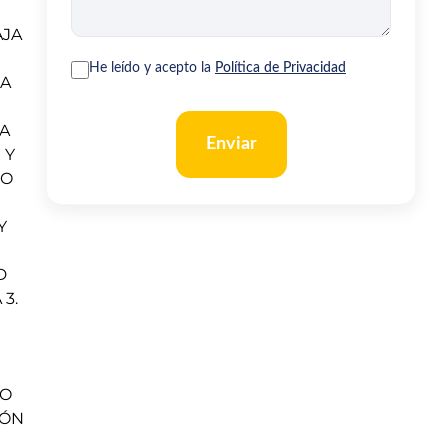
AJA
He leído y acepto la
Política de Privacidad
CA
ÍA
Enviar
 Y
DO
Y
D
3.
LO
IÓN