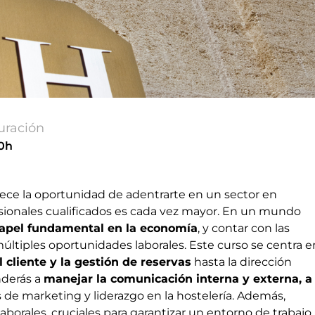
uración
0h
rece la oportunidad de adentrarte en un sector en
ionales cualificados es cada vez mayor. En un mundo
 papel fundamental en la economía
, y contar con las
últiples oportunidades laborales. Este curso se centra e
l cliente y la gestión de reservas
hasta la dirección
nderás a
manejar la comunicación interna y externa, a
as de marketing y liderazgo en la hostelería. Además,
borales, cruciales para garantizar un entorno de trabajo