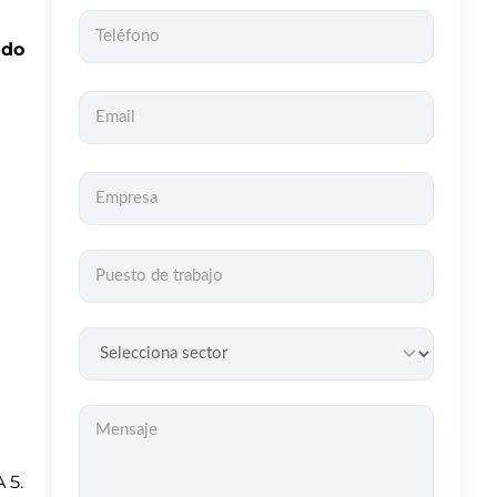
ado
 5.