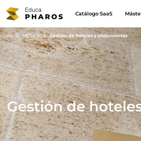
Ir
al
Catálogo SaaS
Máste
contenido
Inicio
|
MOOCs
|
Gestión de hoteles y alojamientos
Gestión de hoteles