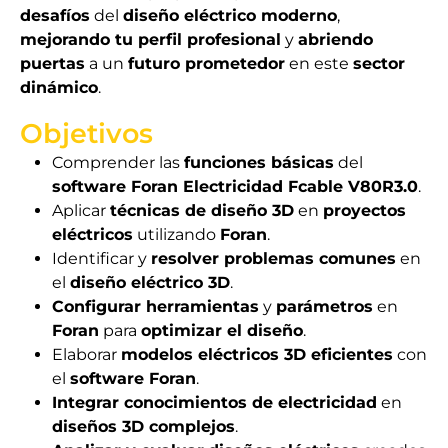
desafíos
del
diseño eléctrico moderno
,
mejorando tu perfil profesional
y
abriendo
puertas
a un
futuro prometedor
en este
sector
dinámico
.
Objetivos
Comprender las
funciones básicas
del
software Foran Electricidad Fcable V80R3.0
.
Aplicar
técnicas de diseño 3D
en
proyectos
eléctricos
utilizando
Foran
.
Identificar y
resolver problemas comunes
en
el
diseño eléctrico 3D
.
Configurar herramientas
y
parámetros
en
Foran
para
optimizar el diseño
.
Elaborar
modelos eléctricos 3D eficientes
con
el
software Foran
.
Integrar conocimientos de electricidad
en
diseños 3D complejos
.