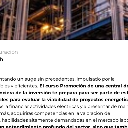
uración
5h
mentando un auge sin precedentes, impulsado por la
les y eficientes.
El curso Promoción de una central d
nciera de la inversión te prepara para ser parte de es
les para evaluar la viabilidad de proyectos energétic
, a financiar actividades eléctricas y a presentar de ma
más, adquirirás competencias en la valoración de
a, habilidades altamente demandadas en el mercado labo
a un entendimiento profundo del sector, sino que tamb