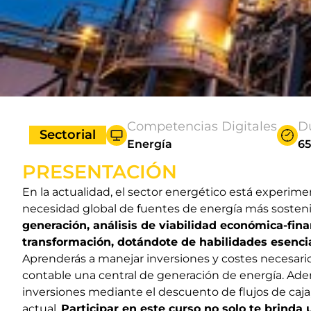
Competencias Digitales
D
Sectorial
Energía
6
PRESENTACIÓN
En la actualidad, el sector energético está experi
necesidad global de fuentes de energía más sostenib
generación, análisis de viabilidad económica-fina
transformación, dotándote de habilidades esencia
Aprenderás a manejar inversiones y costes necesarios
contable una central de generación de energía. Ade
inversiones mediante el descuento de flujos de caj
actual.
Participar en este curso no solo te brind