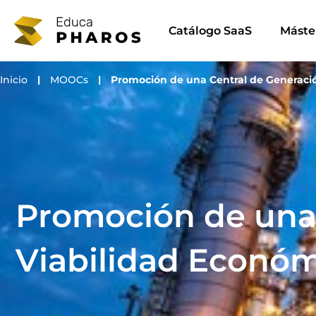
Ir
al
Catálogo SaaS
Máste
contenido
Inicio
|
MOOCs
|
Promoción de una Central de Generación
Promoción de una 
Viabilidad Económi