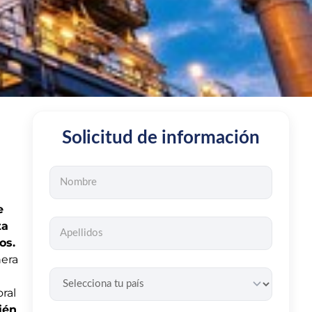
Solicitud de información
e
ta
os.
nera
ral
ién