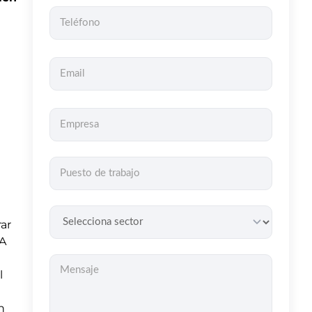
ar
A
l
n