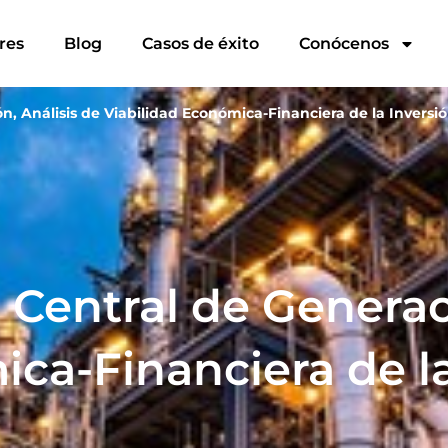
res
Blog
Casos de éxito
Conócenos
, Análisis de Viabilidad Económica-Financiera de la Inversi
Central de Generaci
ca-Financiera de la