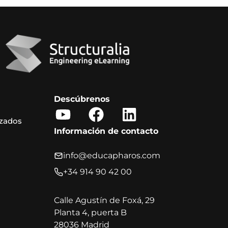
Descúbrenos
Y
F
L
izados
o
a
i
Información de contacto
u
c
n
t
e
k
info@educapharos.com
u
b
e
+34 914 90 42 00
b
o
d
e
o
i
Calle Agustín de Foxá, 29
Planta 4, puerta B
k
n
28036 Madrid