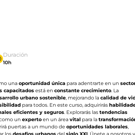
Duración
10h
omo una
oportunidad única
para adentrarte en un
secto
s capacitados
está en
constante crecimiento
. La
sarrollo urbano sostenible
, mejorando la
calidad de vi
sibilidad
para todos. En este curso, adquirirás
habilidad
ales eficientes y seguros
. Explorarás las
tendencias
te como un
experto
en un área
vital
para la
transformació
abrirá puertas a un mundo de
oportunidades laborales
,
ar los
desafíos urbanos
del
siglo XXI
. Únete a nosotros y