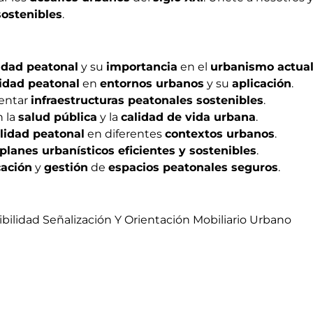
ostenibles
.
idad peatonal
y su
importancia
en el
urbanismo actua
idad peatonal
en
entornos urbanos
y su
aplicación
.
entar
infraestructuras peatonales sostenibles
.
 la
salud pública
y la
calidad de vida urbana
.
ilidad peatonal
en diferentes
contextos urbanos
.
planes urbanísticos eficientes y sostenibles
.
cación
y
gestión
de
espacios peatonales seguros
.
idad Señalización Y Orientación Mobiliario Urbano