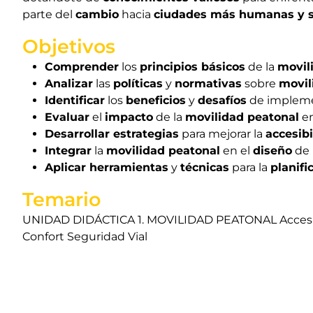
parte del
cambio
hacia
ciudades más humanas y s
Objetivos
Comprender
los
principios básicos
de la
movil
Analizar
las
políticas
y
normativas
sobre
movil
Identificar
los
beneficios
y
desafíos
de implem
Evaluar
el
impacto
de la
movilidad peatonal
en
Desarrollar estrategias
para mejorar la
accesib
Integrar
la
movilidad peatonal
en el
diseño
de
Aplicar herramientas
y
técnicas
para la
planifi
Temario
UNIDAD DIDÁCTICA 1. MOVILIDAD PEATONAL Accesibil
Confort Seguridad Vial