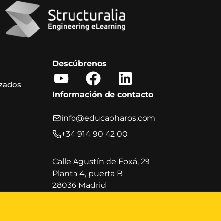
Descúbrenos
Y
F
L
izados
o
a
i
Información de contacto
u
c
n
t
e
k
info@educapharos.com
u
b
e
+34 914 90 42 00
b
o
d
e
o
i
Calle Agustín de Foxá, 29
Planta 4, puerta B
k
n
28036 Madrid
Horario de atención al cliente
Lunes a viernes, de 9:00 a 20:00 h