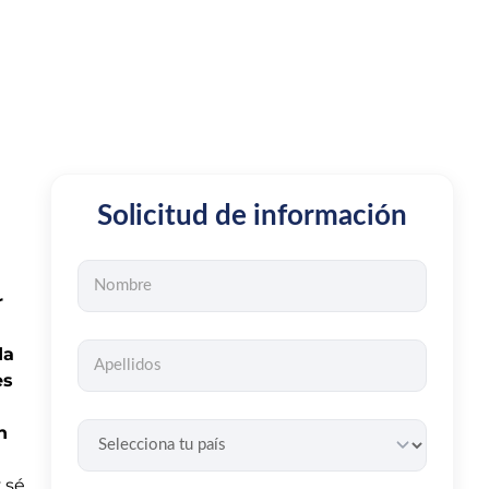
Solicitud de información
r
da
es
n
 sé