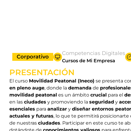
Competencias Digitales
Corporativo
Cursos de Mi Empresa
PRESENTACIÓN
El curso
Movilidad Peatonal (Ineco)
se presenta c
en pleno auge
, donde la
demanda
de
profesionale
movilidad peatonal
es un ámbito
crucial
para el
de
en las
ciudades
y promoviendo la
seguridad
y
acce
esenciales
para
analizar
y
diseñar entornos peaton
actuales y futuras
, lo que te permitirá posicionar
de nuestras
ciudades
. Participar en este curso te 
dotándote de
conocimientos valiosos
para enfrent