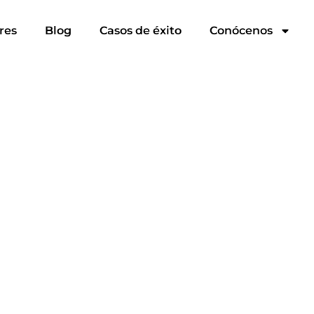
res
Blog
Casos de éxito
Conócenos
 (ineco)