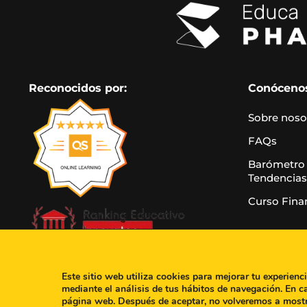
Reconocidos por:
Conóceno
Sobre noso
FAQs
Barómetro
Tendencias
Curso Fina
Este sitio web utiliza cookies para mejorar tu experienc
mediante el análisis de tus hábitos de navegación. En c
página web. Después de aceptar, no volveremos a most