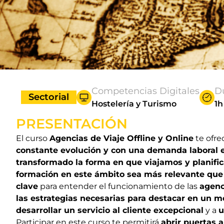
Competencias Digitales
D
Sectorial
Hostelería y Turismo
1h
PRESENTACIÓN
El curso
Agencias de Viaje Offline y Online
te ofre
constante evolución y con una demanda laboral
transformado la forma en que viajamos y planifi
formación en este ámbito sea más relevante qu
clave
para entender el funcionamiento de las
agenc
las estrategias necesarias para destacar en un 
desarrollar un servicio al cliente excepcional
y a
u
Participar en este curso te permitirá
abrir puertas 