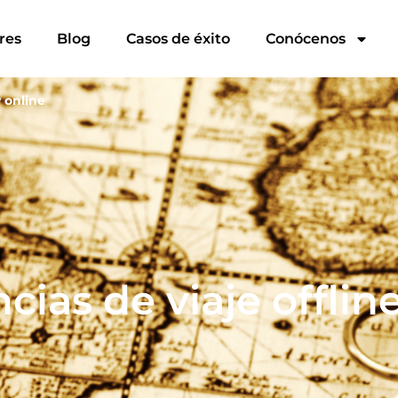
res
Blog
Casos de éxito
Conócenos
y online
ias de viaje offline