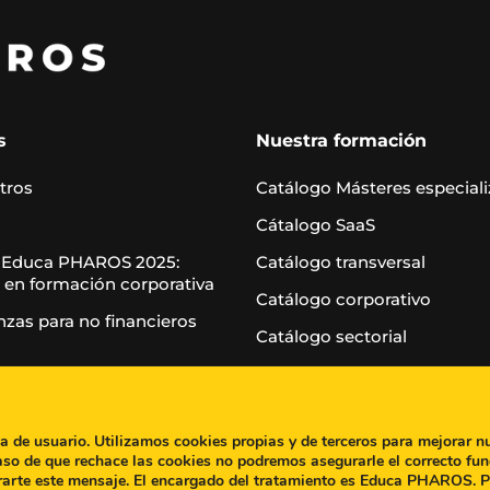
s
Nuestra formación
tros
Catálogo Másteres especial
Cátalogo SaaS
 Educa PHAROS 2025:
Catálogo transversal
 en formación corporativa
Catálogo corporativo
nzas para no financieros
Catálogo sectorial
Casos de éxito
Blog
ia de usuario. Utilizamos cookies propias y de terceros para mejorar n
aso de que rechace las cookies no podremos asegurarle el correcto fun
rarte este mensaje. El encargado del tratamiento es Educa PHAROS. 