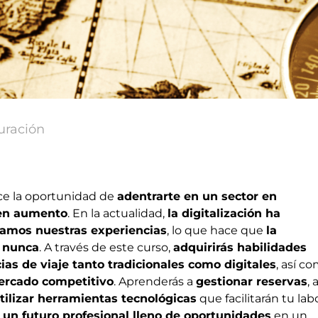
uración
ce la oportunidad de
adentrarte en un sector en
 en aumento
. En la actualidad,
la digitalización ha
camos nuestras experiencias
, lo que hace que
la
e nunca
. A través de este curso,
adquirirás habilidades
ias de viaje tanto tradicionales como digitales
, así c
mercado competitivo
. Aprenderás a
gestionar reservas
, 
tilizar herramientas tecnológicas
que facilitarán tu labo
a un futuro profesional lleno de oportunidades
en un