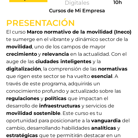
Digitales
10h
Cursos de Mi Empresa
PRESENTACIÓN
El curso
Marco normativo de la movilidad (Ineco)
te sumerge en el vibrante y dinámico sector de la
movilidad
, uno de los campos de mayor
crecimiento
y
relevancia
en la actualidad. Con el
auge de las
ciudades inteligentes
y la
digitalización
, la comprensión de las
normativas
que rigen este sector se ha vuelto
esencial
. A
través de este programa, adquirirás un
conocimiento profundo y actualizado sobre las
regulaciones
y
políticas
que impactan el
desarrollo de
infraestructuras
y servicios de
movilidad sostenible
. Este curso es tu
oportunidad para posicionarte a la
vanguardia
del
cambio, desarrollando habilidades
analíticas
y
estratégicas
que te permitirán destacar en un