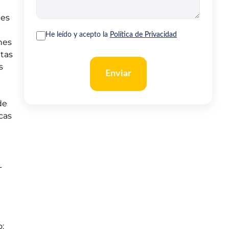
nes
He leído y acepto la
Política de Privacidad
nes
ntas
s
Enviar
de
cas
L
o: