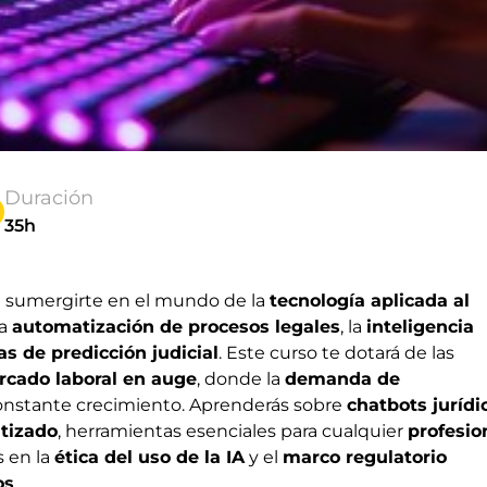
Duración
35h
e sumergirte en el mundo de la
tecnología aplicada al
la
automatización de procesos legales
, la
inteligencia
s de predicción judicial
. Este curso te dotará de las
rcado laboral en auge
, donde la
demanda de
onstante crecimiento. Aprenderás sobre
chatbots jurídi
tizado
, herramientas esenciales para cualquier
profesio
s en la
ética del uso de la IA
y el
marco regulatorio
os
.