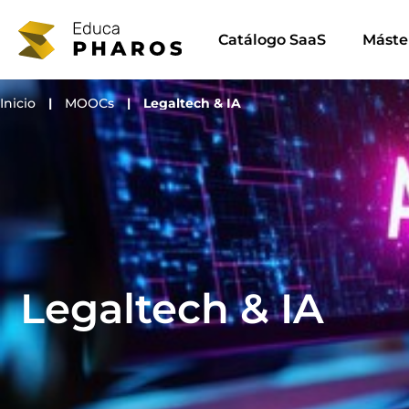
Ir
al
Catálogo SaaS
Máste
contenido
Inicio
|
MOOCs
|
Legaltech & IA
Legaltech & IA