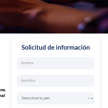
Solicitud de información
cos
,
nal