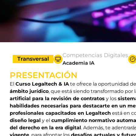
Competencias Digitales
Transversal
Academia IA
PRESENTACIÓN
El
Curso Legaltech & IA
te ofrece la oportunidad d
ámbito jurídico
, que está siendo transformado por 
artificial para la revisión de contratos
y los
sistema
habilidades necesarias para destacarte en un me
profesionales capacitados en Legaltech
está en c
diseño legal
y el
cumplimiento normativo automa
del derecho en la era digital
. Además, te adentrará
vigente
, para afrontar los
desafíos actuales y futur