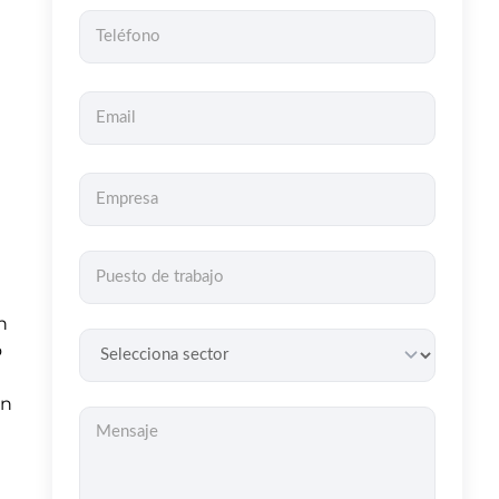
n
o
en