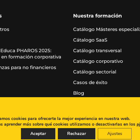
s
Nuestra formación
tros
Catálogo Másteres especial
Cátalogo SaaS
 Educa PHAROS 2025:
Catálogo transversal
 en formación corporativa
Catálogo corporativo
nzas para no financieros
Catálogo sectorial
Casos de éxito
Blog
zamos cookies para ofrecerte la mejor experiencia en nuestra web.
s aprender más sobre qué cookies utilizamos o desactivarlas en los
a
Aceptar
Rechazar
Ajustes
al
|
Política de privacidad
|
Política de Cookies
|
Canal de 