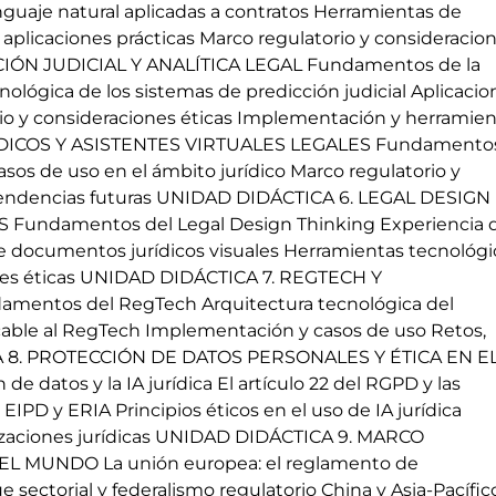
guaje natural aplicadas a contratos Herramientas de
 aplicaciones prácticas Marco regulatorio y consideracio
IÓN JUDICIAL Y ANALÍTICA LEGAL Fundamentos de la
ecnológica de los sistemas de predicción judicial Aplicacio
orio y consideraciones éticas Implementación y herramie
ÍDICOS Y ASISTENTES VIRTUALES LEGALES Fundamento
asos de uso en el ámbito jurídico Marco regulatorio y
 tendencias futuras UNIDAD DIDÁCTICA 6. LEGAL DESIGN
 Fundamentos del Legal Design Thinking Experiencia 
 de documentos jurídicos visuales Herramientas tecnológi
ones éticas UNIDAD DIDÁCTICA 7. REGTECH Y
tos del RegTech Arquitectura tecnológica del
able al RegTech Implementación y casos de uso Retos,
CA 8. PROTECCIÓN DE DATOS PERSONALES Y ÉTICA EN E
datos y la IA jurídica El artículo 22 del RGPD y las
IPD y ERIA Principios éticos en el uso de IA jurídica
zaciones jurídicas UNIDAD DIDÁCTICA 9. MARCO
L MUNDO La unión europea: el reglamento de
ue sectorial y federalismo regulatorio China y Asia-Pacífic