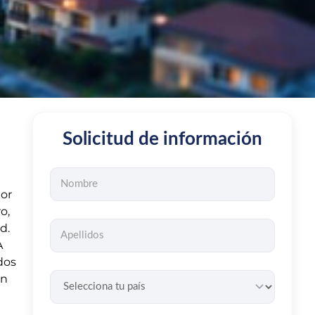
Solicitud de información
tor
o,
d.
A
dos
en