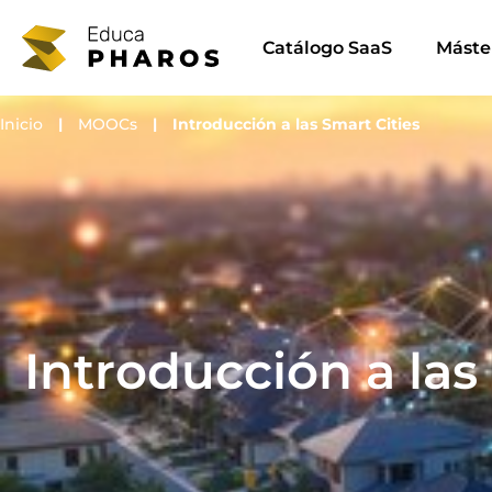
Ir
al
Catálogo SaaS
Máste
contenido
Inicio
|
MOOCs
|
Introducción a las Smart Cities
Introducción a las