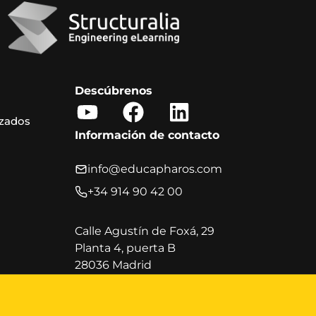
Descúbrenos
Y
F
L
izados
o
a
i
Información de contacto
u
c
n
t
e
k
info@educapharos.com
u
b
e
+34 914 90 42 00
b
o
d
e
o
i
Calle Agustín de Foxá, 29
Planta 4, puerta B
k
n
28036 Madrid
Horario de atención al cliente
Lunes a viernes, de 9:00 a 20:00 h