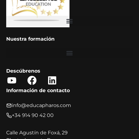
Conócenos
Barómetro Educa PHAROS 2025: Tendencias en formación corporativa
Nuestra formación
Descúbrenos
Y
F
L
o
a
i
Información de contacto
u
c
n
t
e
k
info@educapharos.com
u
b
e
+34 914 90 42 00
b
o
d
e
o
i
Calle Agustín de Foxá, 29