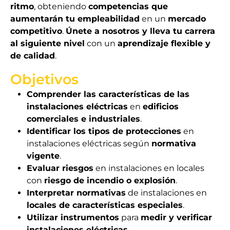
ritmo
, obteniendo
competencias que
aumentarán tu empleabilidad
en un
mercado
competitivo
.
Únete a nosotros y lleva tu carrera
al siguiente nivel
con un
aprendizaje flexible y
de calidad
.
Objetivos
Comprender las características de las
instalaciones eléctricas
en
edificios
comerciales e industriales
.
Identificar los tipos de protecciones
en
instalaciones eléctricas según
normativa
vigente
.
Evaluar riesgos
en instalaciones en locales
con
riesgo de incendio o explosión
.
Interpretar normativas
de instalaciones en
locales de características especiales
.
Utilizar instrumentos
para
medir y verificar
instalaciones eléctricas
.