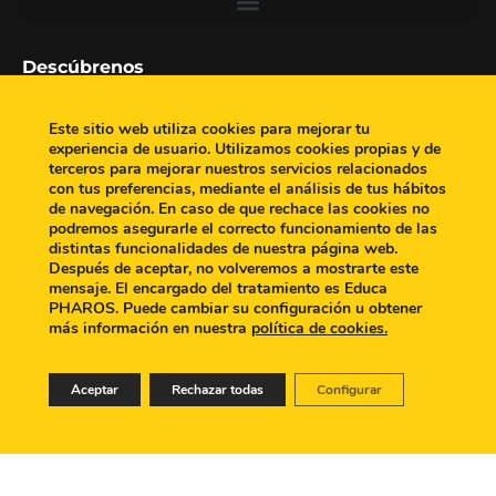
Descúbrenos
Y
F
L
o
a
i
Este sitio web utiliza cookies para mejorar tu
Información de contacto
experiencia de usuario. Utilizamos cookies propias y de
u
c
n
terceros para mejorar nuestros servicios relacionados
t
e
k
con tus preferencias, mediante el análisis de tus hábitos
info@educapharos.com
de navegación. En caso de que rechace las cookies no
u
b
e
+34 914 90 42 00
podremos asegurarle el correcto funcionamiento de las
distintas funcionalidades de nuestra página web.
b
o
d
Después de aceptar, no volveremos a mostrarte este
e
o
i
Calle Agustín de Foxá, 29
mensaje. El encargado del tratamiento es Educa
PHAROS. Puede cambiar su configuración u obtener
Planta 4, puerta B
k
n
más información en nuestra
política de cookies.
28036 Madrid
Horario de atención al cliente
Aceptar
Rechazar todas
Configurar
Lunes a viernes, de 9:00 a 20:00 h
Aviso legal
|
Política de privacidad
|
Política de