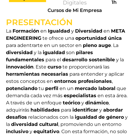
Digitales
1h
Cursos de Mi Empresa
PRESENTACIÓN
La
Formación
en
Igualdad
y
Diversidad
en
META
ENGINEERING
te ofrece una
oportunidad única
para adentrarte en un sector en
pleno auge
. La
diversidad
y la
igualdad
son
pilares
fundamentales
para el
desarrollo sostenible
y la
innovación
. Este
curso
te proporcionará las
herramientas necesarias
para entender y aplicar
estos conceptos en
entornos profesionales
,
potenciando
tu
perfil
en un
mercado laboral
que
demanda cada vez más
especialistas
en esta área.
A través de un enfoque
teórico
y
dinámico
,
adquirirás
habilidades
para
identificar
y
abordar
desafíos
relacionados con la
igualdad de género
y
la
diversidad cultural
, promoviendo un entorno
inclusivo
y
equitativo
. Con esta formación, no solo