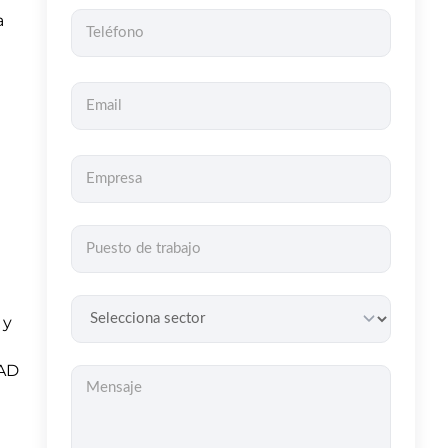
a
 y
DAD