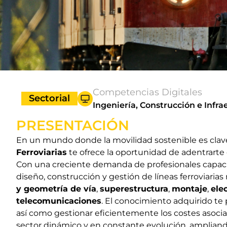
Competencias Digitales
Sectorial
Ingeniería, Construcción e Infra
PRESENTACIÓN
En un mundo donde la movilidad sostenible es clave
Ferroviarias
te ofrece la oportunidad de adentrarte e
Con una creciente demanda de profesionales capacita
diseño, construcción y gestión de líneas ferroviari
y geometría de vía
,
superestructura
,
montaje
,
elec
telecomunicaciones
. El conocimiento adquirido te 
así como gestionar eficientemente los costes asociado
sector dinámico y en constante evolución, ampliand