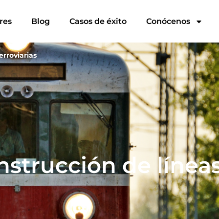
res
Blog
Casos de éxito
Conócenos
erroviarias
nstrucción de líneas