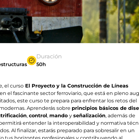
Duración
estructuras
50h
, el curso
El Proyecto y la Construcción de Líneas
n el fascinante sector ferroviario, que está en pleno aug
dos, este curso te prepara para enfrentar los retos del
as modernas. Aprenderás sobre
principios básicos de dis
trificación
,
control
,
mando
y
señalización
, además de
permitirá entender la interoperabilidad y normativa técn
s. Al finalizar, estarás preparado para sobresalir en un
o tus horizontes profesionales y contribuyendo al