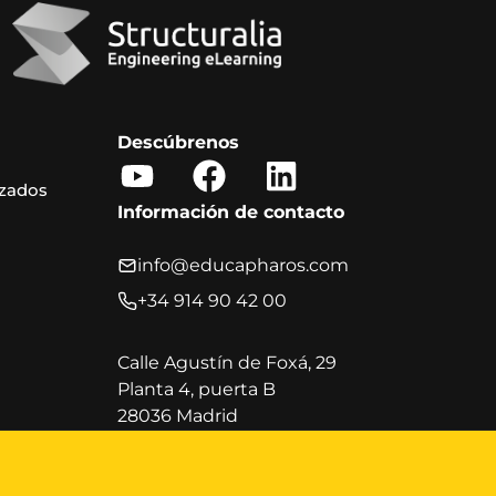
Descúbrenos
Y
F
L
izados
o
a
i
Información de contacto
u
c
n
t
e
k
info@educapharos.com
u
b
e
+34 914 90 42 00
b
o
d
e
o
i
Calle Agustín de Foxá, 29
Planta 4, puerta B
k
n
28036 Madrid
Horario de atención al cliente
Lunes a viernes, de 9:00 a 20:00 h