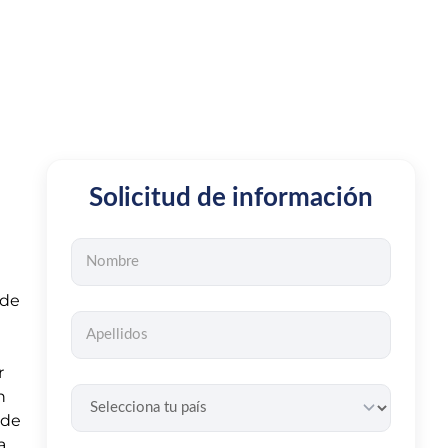
Solicitud de información
 de
r
n
sde
a