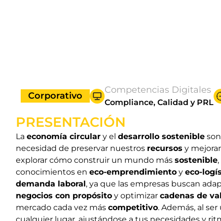
Competencias Digitales
Corporativo
Compliance, Calidad y PRL
PRESENTACIÓN
La
economía circular
y el
desarrollo sostenible
son 
necesidad de preservar nuestros
recursos
y mejorar
explorar cómo construir un mundo más
sostenible
conocimientos en
eco-emprendimiento
y
eco-logí
demanda laboral
, ya que las empresas buscan ada
negocios con propósito
y optimizar
cadenas de val
mercado cada vez más
competitivo
. Además, al ser
cualquier lugar, ajustándose a tus necesidades y rit