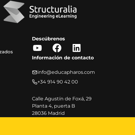
Descúbrenos
Y
F
L
izados
o
a
i
Información de contacto
u
c
n
t
e
k
info@educapharos.com
u
b
e
+34 914 90 42 00
b
o
d
e
o
i
Calle Agustín de Foxá, 29
Planta 4, puerta B
k
n
28036 Madrid
Horario de atención al cliente
Lunes a viernes, de 9:00 a 20:00 h