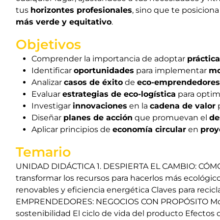
tus
horizontes profesionales
, sino que te posicion
más verde y equitativo
.
Objetivos
Comprender la importancia de adoptar
práctic
Identificar
oportunidades
para implementar
mo
Analizar
casos de éxito
de
eco-emprendedores
Evaluar
estrategias de eco-logística
para optim
Investigar
innovaciones
en la
cadena de valor
p
Diseñar
planes de acción
que promuevan el
de
Aplicar principios de
economía circular
en
proy
Temario
UNIDAD DIDÁCTICA 1. DESPIERTA EL CAMBIO: C
transformar los recursos para hacerlos más ecológi
renovables y eficiencia energética Claves para rec
EMPRENDEDORES: NEGOCIOS CON PROPÓSITO Modelos
sostenibilidad El ciclo de vida del producto Efecto