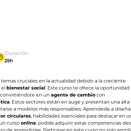
Duración
25h
temas cruciales en la actualidad debido a la creciente
 el
bienestar social
. Este curso te ofrece la oportunidad
, convirtiéndote en un
agente de cambio
con
stica
. Estos sectores están en auge y presentan una alta
ptarse a modelos más responsables. Aprenderás a diseña
or circulares
, habilidades esenciales para destacar en u
 un curso
online
, podrás adquirir estas competencias de
mo de aprendizaje. Participar en este curso no solo amplí