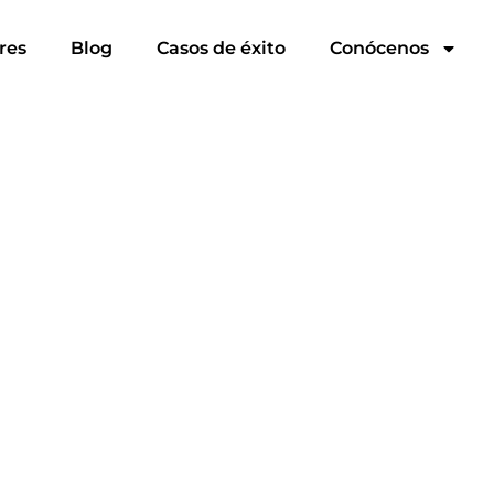
res
Blog
Casos de éxito
Conócenos
ble
y Desarrollo Sosten