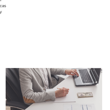
cas
 y