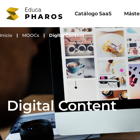
Ir
al
Catálogo SaaS
Máste
contenido
Inicio
|
MOOCs
|
Digital Content
Digital Content