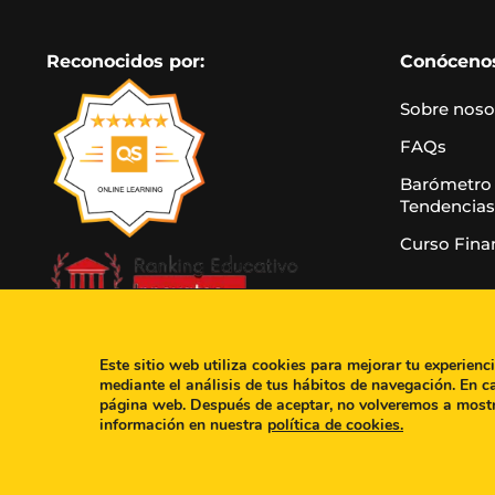
Reconocidos por:
Conóceno
Sobre noso
FAQs
Barómetro
Tendencias
Curso Fina
Este sitio web utiliza cookies para mejorar tu experienc
mediante el análisis de tus hábitos de navegación. En c
página web. Después de aceptar, no volveremos a most
información en nuestra
política de cookies.
Aviso leg