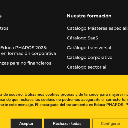
s
Nuestra formación
tros
Catálogo Másteres especial
Cátalogo SaaS
 Educa PHAROS 2025:
Catálogo transversal
 en formación corporativa
Catálogo corporativo
nzas para no financieros
Catálogo sectorial
Casos de éxito
Blog
ia de usuario. Utilizamos cookies propias y de terceros para mejorar n
aso de que rechace las cookies no podremos asegurarle el correcto fun
rarte este mensaje. El encargado del tratamiento es Educa PHAROS. 
Aceptar
Rechazar todas
Configurar
al
|
Política de privacidad
|
Política de Cookies
|
Canal de 