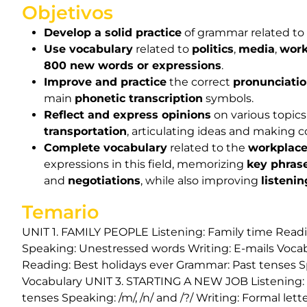
Objetivos
Develop a solid practice
of grammar related to
Use vocabulary
related to
politics
,
media
,
work
800 new words or expressions
.
Improve and practice
the correct
pronunciati
main
phonetic transcription
symbols.
Reflect and express opinions
on various topics
transportation
, articulating ideas and making 
Complete vocabulary
related to the
workplac
expressions in this field, memorizing
key phras
and
negotiations
, while also improving
listeni
Temario
UNIT 1. FAMILY PEOPLE Listening: Family time Read
Speaking: Unestressed words Writing: E-mails Voca
Reading: Best holidays ever Grammar: Past tenses S
Vocabulary UNIT 3. STARTING A NEW JOB Listening: 
tenses Speaking: /m/, /n/ and /?/ Writing: Formal 