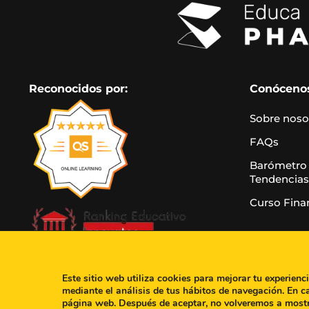
Reconocidos por:
Conóceno
Sobre noso
FAQs
Barómetro
Tendencias
Curso Fina
Este sitio web utiliza cookies para mejorar tu experienc
mediante el análisis de tus hábitos de navegación. En c
página web. Después de aceptar, no volveremos a most