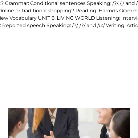
 Grammar: Conditional sentences Speaking: /?/, /j/ and /
 Online or traditional shopping? Reading: Harrods Gramm
 review Vocabulary UNIT 6. LIVING WORLD Listening: Interv
eported speech Speaking: /?/, /?/ and /u:/ Writing: Artic