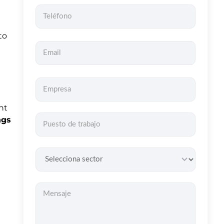
to
nt
ngs