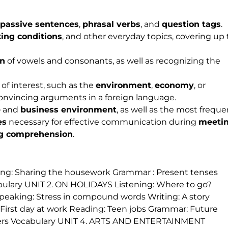
passive sentences
,
phrasal verbs
, and
question tags
.
ing conditions
, and other everyday topics, covering up 
on
of vowels and consonants, as well as recognizing the
 of interest, such as the
environment
,
economy
, or
convincing arguments in a foreign language.
e
and
business environment
, as well as the most freque
es
necessary for effective communication during
meeti
ng comprehension
.
ing: Sharing the housework Grammar : Present tenses
bulary UNIT 2. ON HOLIDAYS Listening: Where to go?
peaking: Stress in compound words Writing: A story
First day at work Reading: Teen jobs Grammar: Future
letters Vocabulary UNIT 4. ARTS AND ENTERTAINMENT