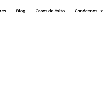
res
Blog
Casos de éxito
Conócenos
al Marco Común Europeo
glés B2. Nivel Ofic