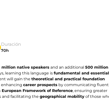
Duración
70h
 million native speakers
and an additional
500 million
, learning this language is
fundamental and essential
ent will gain the
theoretical and practical foundation
so enhancing
career prospects
by communicating fluent
European Framework of Reference
, ensuring greater
and facilitating the
geographical mobility
of those wh