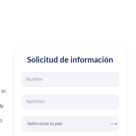
Solicitud de información
in
ly
o