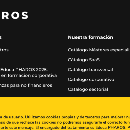
s
Nuestra formación
tros
Catálogo Másteres especial
Cátalogo SaaS
 Educa PHAROS 2025:
Catálogo transversal
 en formación corporativa
Catálogo corporativo
nzas para no financieros
Catálogo sectorial
Casos de éxito
Blog
ia de usuario. Utilizamos cookies propias y de terceros para mejorar n
aso de que rechace las cookies no podremos asegurarle el correcto fun
rarte este mensaje. El encargado del tratamiento es Educa PHAROS. 