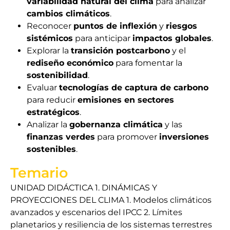
variabilidad natural del clima
para analizar
cambios climáticos
.
Reconocer
puntos de inflexión
y
riesgos
sistémicos
para anticipar
impactos globales
.
Explorar la
transición postcarbono
y el
rediseño económico
para fomentar la
sostenibilidad
.
Evaluar
tecnologías de captura de carbono
para reducir
emisiones en sectores
estratégicos
.
Analizar la
gobernanza climática
y las
finanzas verdes
para promover
inversiones
sostenibles
.
Temario
UNIDAD DIDÁCTICA 1. DINÁMICAS Y
PROYECCIONES DEL CLIMA 1. Modelos climáticos
avanzados y escenarios del IPCC 2. Límites
planetarios y resiliencia de los sistemas terrestres