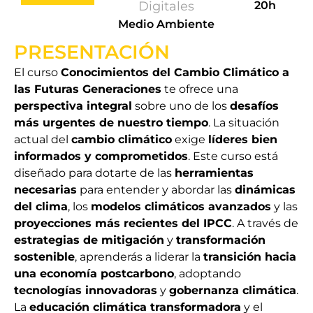
Digitales
20h
Medio Ambiente
PRESENTACIÓN
El curso
Conocimientos del Cambio Climático a
las Futuras Generaciones
te ofrece una
perspectiva integral
sobre uno de los
desafíos
más urgentes de nuestro tiempo
. La situación
actual del
cambio climático
exige
líderes bien
informados y comprometidos
. Este curso está
diseñado para dotarte de las
herramientas
necesarias
para entender y abordar las
dinámicas
del clima
, los
modelos climáticos avanzados
y las
proyecciones más recientes del IPCC
. A través de
estrategias de mitigación
y
transformación
sostenible
, aprenderás a liderar la
transición hacia
una economía postcarbono
, adoptando
tecnologías innovadoras
y
gobernanza climática
.
La
educación climática transformadora
y el