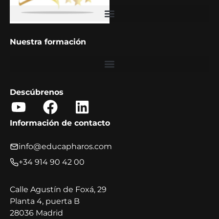
Barómetro Educa PHAROS 2025: Tendencias en formación corporativa
Nuestra formación
Descúbrenos
Y
F
L
o
a
i
Información de contacto
u
c
n
t
e
k
info@educapharos.com
u
b
e
+34 914 90 42 00
b
o
d
e
o
i
Calle Agustín de Foxá, 29
Planta 4, puerta B
k
n
28036 Madrid