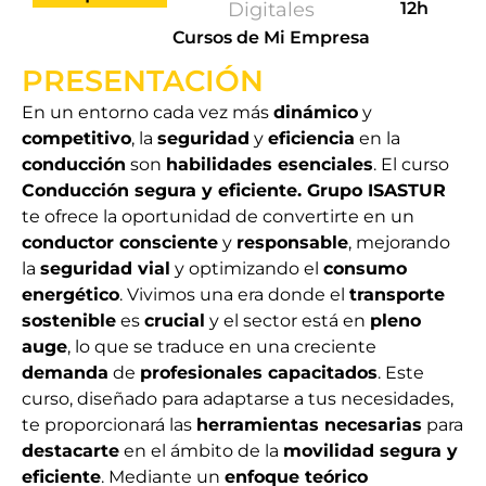
Digitales
12h
Cursos de Mi Empresa
PRESENTACIÓN
En un entorno cada vez más
dinámico
y
competitivo
, la
seguridad
y
eficiencia
en la
conducción
son
habilidades esenciales
. El curso
Conducción segura y eficiente. Grupo ISASTUR
te ofrece la oportunidad de convertirte en un
conductor consciente
y
responsable
, mejorando
la
seguridad vial
y optimizando el
consumo
energético
. Vivimos una era donde el
transporte
sostenible
es
crucial
y el sector está en
pleno
auge
, lo que se traduce en una creciente
demanda
de
profesionales capacitados
. Este
curso, diseñado para adaptarse a tus necesidades,
te proporcionará las
herramientas necesarias
para
destacarte
en el ámbito de la
movilidad segura y
eficiente
. Mediante un
enfoque teórico