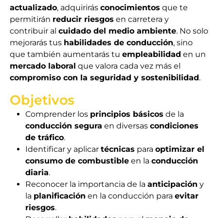
actualizado
, adquirirás
conocimientos
que te
permitirán
reducir riesgos
en carretera y
contribuir al
cuidado del medio ambiente
. No solo
mejorarás tus
habilidades de conducción
, sino
que también aumentarás tu
empleabilidad
en un
mercado laboral
que valora cada vez más el
compromiso con la seguridad y sostenibilidad
.
Objetivos
Comprender los
principios básicos
de la
conducción segura
en diversas
condiciones
de tráfico
.
Identificar y aplicar
técnicas
para
optimizar el
consumo de combustible
en la
conducción
diaria
.
Reconocer la importancia de la
anticipación
y
la
planificación
en la conducción para
evitar
riesgos
.