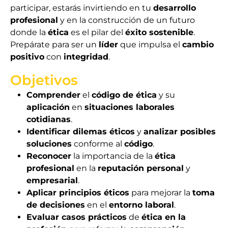
participar, estarás invirtiendo en tu
desarrollo
profesional
y en la construcción de un futuro
donde la
ética
es el pilar del
éxito sostenible
.
Prepárate para ser un
líder
que impulsa el
cambio
positivo
con
integridad
.
Objetivos
Comprender
el
código de ética
y su
aplicación
en
situaciones laborales
cotidianas
.
Identificar dilemas éticos
y
analizar posibles
soluciones
conforme al
código
.
Reconocer
la importancia de la
ética
profesional
en la
reputación personal
y
empresarial
.
Aplicar principios éticos
para mejorar la
toma
de decisiones
en el
entorno laboral
.
Evaluar casos prácticos
de
ética en la