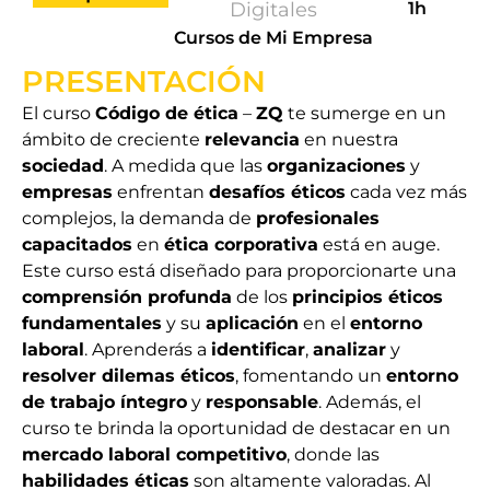
Digitales
1h
Cursos de Mi Empresa
PRESENTACIÓN
El curso
Código de ética
–
ZQ
te sumerge en un
ámbito de creciente
relevancia
en nuestra
sociedad
. A medida que las
organizaciones
y
empresas
enfrentan
desafíos éticos
cada vez más
complejos, la demanda de
profesionales
capacitados
en
ética corporativa
está en auge.
Este curso está diseñado para proporcionarte una
comprensión profunda
de los
principios éticos
fundamentales
y su
aplicación
en el
entorno
laboral
. Aprenderás a
identificar
,
analizar
y
resolver dilemas éticos
, fomentando un
entorno
de trabajo íntegro
y
responsable
. Además, el
curso te brinda la oportunidad de destacar en un
mercado laboral competitivo
, donde las
habilidades éticas
son altamente valoradas. Al