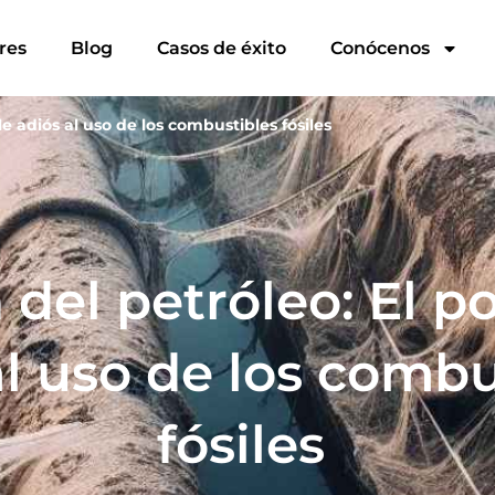
res
Blog
Casos de éxito
Conócenos
ble adiós al uso de los combustibles fósiles
n del petróleo: El p
al uso de los combu
fósiles