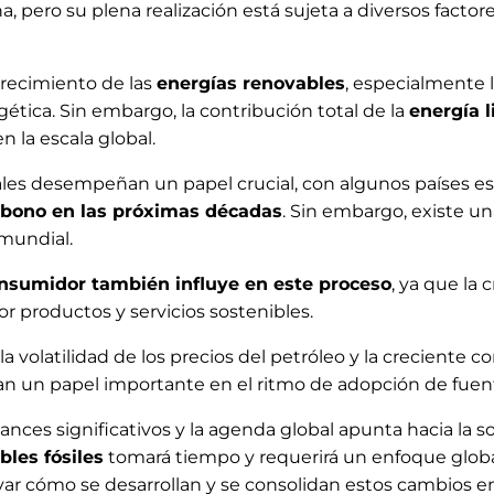
, pero su plena realización está sujeta a diversos factor
crecimiento de las
energías renovables
, especialmente l
ética. Sin embargo, la contribución total de la
energía 
 la escala global.
s desempeñan un papel crucial, con algunos países e
arbono en las próximas décadas
. Sin embargo, existe un
mundial.
nsumidor también influye en este proceso
, ya que la
r productos y servicios sostenibles.
 volatilidad de los precios del petróleo y la creciente c
 un papel importante en el ritmo de adopción de fuente
ces significativos y la agenda global apunta hacia la s
les fósiles
tomará tiempo y requerirá un enfoque globa
var cómo se desarrollan y se consolidan estos cambios e