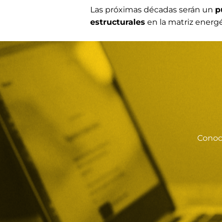
Las próximas décadas serán un
p
estructurales
en la matriz energ
Conoci