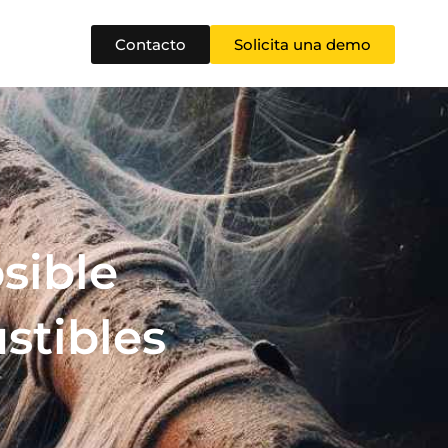
Contacto
Solicita una demo
osible
stibles