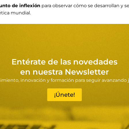
unto de inflexión
para observar cómo se desarrollan y s
ética mundial.
Entérate de las novedades
en nuestra Newsletter
miento, innovación y formación para seguir avanzando 
¡Únete!