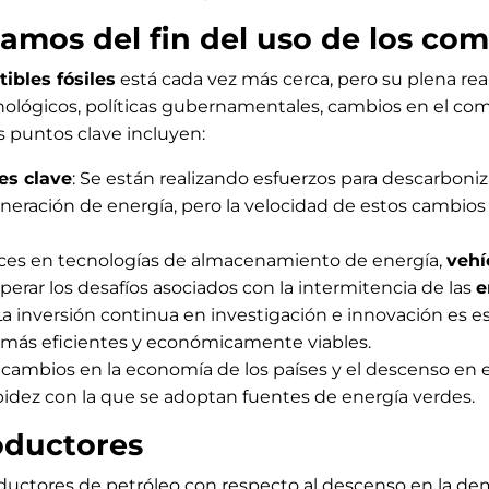
amos del fin del uso de los com
ibles fósiles
está cada vez más cerca, pero su plena re
cnológicos, políticas gubernamentales, cambios en el c
 puntos clave incluyen:
es clave
: Se están realizando esfuerzos para descarboni
 generación de energía, pero la velocidad de estos cambios
nces en tecnologías de almacenamiento de energía,
vehí
perar los desafíos asociados con la intermitencia de las
e
 La inversión continua en investigación e innovación es e
 más eficientes y económicamente viables.
s cambios en la economía de los países y el descenso en 
pidez con la que se adoptan fuentes de energía verdes.
oductores
roductores de petróleo con respecto al descenso en la d