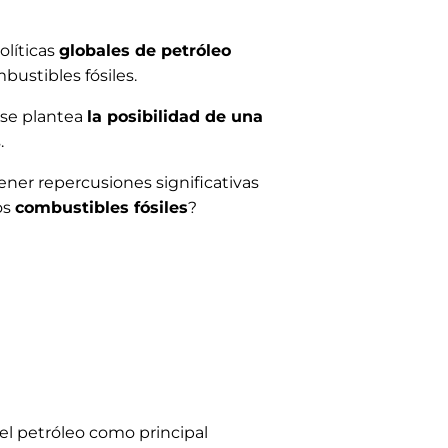
olíticas
globales de petróleo
bustibles fósiles.
 se plantea
la posibilidad de una
.
ner repercusiones significativas
os
combustibles fósiles
?
del petróleo como principal