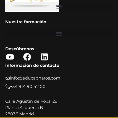
Barómetro Educa PHAROS 2025: Tendencias en formación corporativa
Nuestra formación
Descúbrenos
Y
F
L
o
a
i
Información de contacto
u
c
n
t
e
k
info@educapharos.com
u
b
e
+34 914 90 42 00
b
o
d
e
o
i
Calle Agustín de Foxá, 29
Planta 4, puerta B
k
n
28036 Madrid