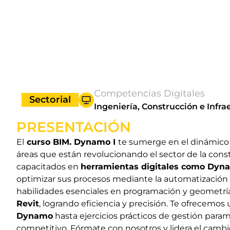
Competencias Digitales
Sectorial
Ingeniería, Construcción e Infra
PRESENTACIÓN
El
curso BIM. Dynamo I
te sumerge en el dinámico
áreas que están revolucionando el sector de la cons
capacitados en
herramientas digitales como Dyn
optimizar sus procesos mediante la automatización y 
habilidades esenciales en programación y geometría 
Revit
, logrando eficiencia y precisión. Te ofrecemo
Dynamo
hasta ejercicios prácticos de gestión para
competitivo. Fórmate con nosotros y lidera el cambi