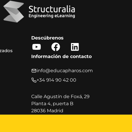
Descúbrenos
Y
F
L
izados
o
a
i
Información de contacto
u
c
n
t
e
k
info@educapharos.com
u
b
e
+34 914 90 42 00
b
o
d
e
o
i
Calle Agustín de Foxá, 29
Planta 4, puerta B
k
n
28036 Madrid
Horario de atención al cliente
Lunes a viernes, de 9:00 a 20:00 h