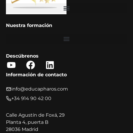
Barómetro Educa PHAROS 2025: Tendencias en formación corporativa
Nuestra formación
Descúbrenos
Y
F
L
o
a
i
Información de contacto
u
c
n
t
e
k
info@educapharos.com
u
b
e
+34 914 90 42 00
b
o
d
e
o
i
Calle Agustín de Foxá, 29
Planta 4, puerta B
k
n
28036 Madrid