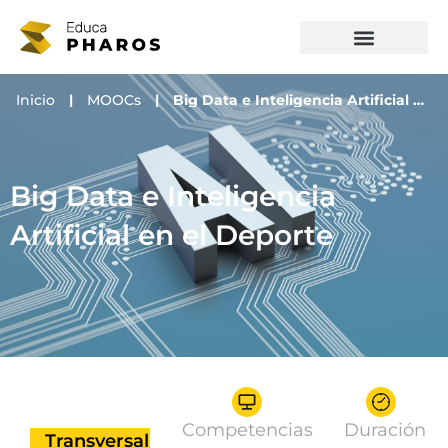
Ir
al
contenido
Inicio
|
MOOCs
|
Big Data e Inteligencia Artificial en el Deporte
Big Data e Inteligencia
Artificial en el Deporte
Competencias
Duración
Transversal