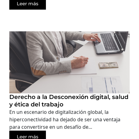
Leer más
Derecho a la Desconexión digital, salud
y ética del trabajo
En un escenario de digitalización global, la
hiperconectividad ha dejado de ser una ventaja
para convertirse en un desafío de...
Leer más