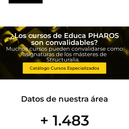
¿Los cursos de Educa PHAROS
son convalidables?
Muchos cursos pueden convalidarse como
asignaturas de los másteres de
Structuralia.
Catálogo Cursos Especializados
Datos de nuestra área
+ 1.483