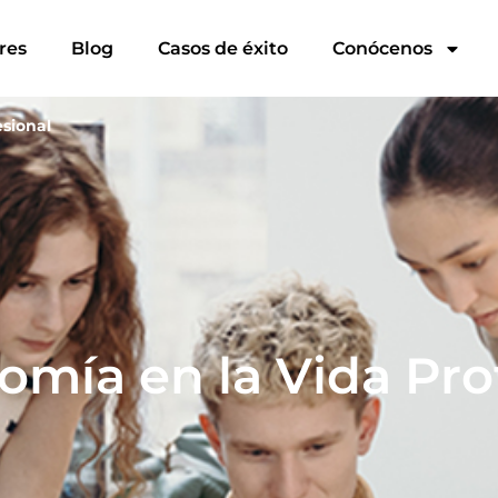
res
Blog
Casos de éxito
Conócenos
sional
mía en la Vida Pro