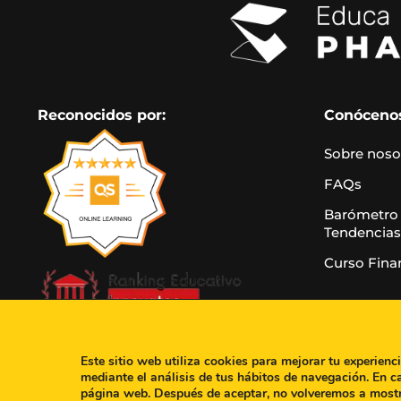
Reconocidos por:
Conóceno
Sobre noso
FAQs
Barómetro
Tendencias
Curso Fina
Este sitio web utiliza cookies para mejorar tu experienc
mediante el análisis de tus hábitos de navegación. En c
página web. Después de aceptar, no volveremos a most