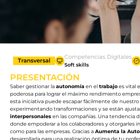
Competencias Digitales
Transversal
Soft skills
PRESENTACIÓN
Saber gestionar la
autonomía
en el
trabajo
es vital 
poderosa para lograr el máximo rendimiento empresa
esta iniciativa puede escapar fácilmente de nuestro 
experimentando transformaciones y se están ajust
interpersonales
en las compañías. Una tendencia de
donde empoderar a los colaboradores y otorgarles i
como para las empresas. Gracias a
Aumenta la Auton
desarrollarla para una realización óptima de tu profe