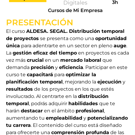
Digitales
3h
Cursos de Mi Empresa
PRESENTACIÓN
El curso
ALDESA. SEGAL. Distribución temporal
de proyectos
se presenta como una
oportunidad
única
para adentrarte en un sector en pleno
auge
.
La
gestión eficaz del tiempo
en proyectos es cada
vez más
crucial
en un
mercado laboral
que
demanda
precisión
y
eficiencia
. Participar en este
curso te
capacitará
para
optimizar la
planificación temporal
, mejorando la
ejecución
y
resultados
de los proyectos en los que estés
involucrado. Al centrarte en la
distribución
temporal
, podrás adquirir
habilidades
que te
harán
destacar
en el ámbito
profesional
,
aumentando tu
empleabilidad
y
potencializando
tu carrera
. El contenido del curso está diseñado
para ofrecerte una
comprensión profunda
de las