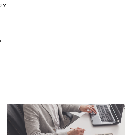
R Y
R
.