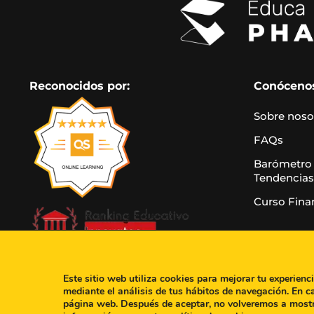
Reconocidos por:
Conóceno
Sobre noso
FAQs
Barómetro
Tendencias
Curso Fina
Este sitio web utiliza cookies para mejorar tu experienc
mediante el análisis de tus hábitos de navegación. En c
página web. Después de aceptar, no volveremos a most