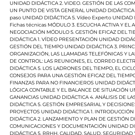
UNIDAD DIDÁCTICA 2. VIDEO. GESTIÓN DE LAS C
UN PUNTO DE VISTA GENERAL UNIDAD DIDÁCTICA 3.
paso UNIDAD DIDÁCTICA 5. Vídeo Experto UNIDAD DID
Fichas técnicas MÓDULO 3. ESCUCHA ACTIVA Y E
NEGOCIACIÓN MÓDULO 5. GESTIÓN EFICAZ DEL T
DIDÁCTICA 1. VÍDEO PRESENTACIÓN UNIDAD DIDÁC
GESTIÓN DEL TIEMPO UNIDAD DIDÁCTICA 3. PRINC
ORGANIZACIÓN, LAS LLAMADAS TELEFÓNICAS Y LAS
DE CONTROL: LAS REUNIONES, EL CORREO ELECTR
DIDÁCTICA 5. LOS LADRONES DEL TIEMPO, EL CI
CONSEJOS PARA UNA GESTIÓN EFICAZ DEL TIEMP
FINANZAS PARA NO FINANCIEROS UNIDAD DIDÁCTI
LÓGICA CONTABLE Y EL BALANCE DE SITUACIÓN UN
GANANCIAS UNIDAD DIDÁCTICA 4. ANÁLISIS DE L
DIDÁCTICA 5. GESTIÓN EMPRESARIAL Y DECISION
PROYECTOS UNIDAD DIDÁCTICA 1. INTRODUCCIÓN
DIDÁCTICA 2. LANZAMIENTO Y PLAN DE GESTIÓN D
COMUNICACIONES Y DOCUMENTACIÓN UNIDAD DID
DIDÁCTICA 5. RRHH, CALIDAD, SALUD, SEGURIDAD