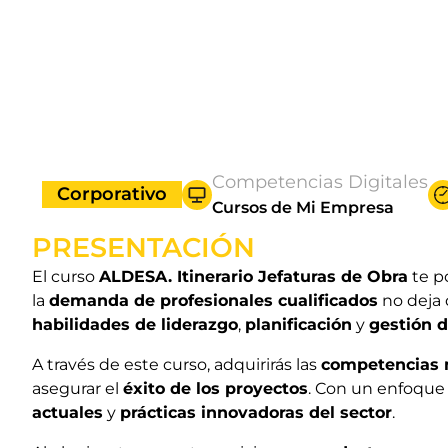
Competencias Digitales
Corporativo
Cursos de Mi Empresa
PRESENTACIÓN
El curso
ALDESA. Itinerario Jefaturas de Obra
te p
la
demanda de profesionales cualificados
no deja 
habilidades de liderazgo
,
planificación
y
gestión 
A través de este curso, adquirirás las
competencias 
asegurar el
éxito de los proyectos
. Con un enfoqu
actuales
y
prácticas innovadoras del sector
.