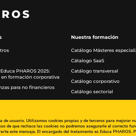
s
Nuestra formación
tros
Catálogo Másteres especial
Cátalogo SaaS
 Educa PHAROS 2025:
Catálogo transversal
 en formación corporativa
Catálogo corporativo
nzas para no financieros
Catálogo sectorial
Casos de éxito
Blog
ia de usuario. Utilizamos cookies propias y de terceros para mejorar n
aso de que rechace las cookies no podremos asegurarle el correcto fun
rarte este mensaje. El encargado del tratamiento es Educa PHAROS. 