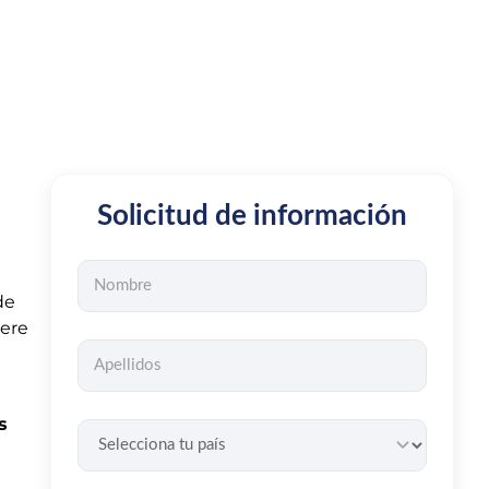
Solicitud de información
de
ere
s