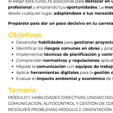
Al elegir este curso, te posicionas para
destacar en 
profesional
y ampliando tus
oportunidades
. La
mod
desde cualquier lugar,
adaptándose a tus necesida
Prepárate para dar un paso decisivo en tu carrer
Objetivos
Desarrollar
habilidades
para
gestionar proyect
Identificar los
riesgos comunes en obras
y pro
Implementar
técnicas de planificación y contr
Comprender
normativas y regulaciones
aplica
Mejorar la
comunicación
con
equipos de trabaj
Aplicar
herramientas digitales
para la
gestión 
Evaluar el
impacto ambiental y económico
de 
Temario
MÓDULO 1. HABILIDADES DIRECTIVAS UNIDAD DIDÁ
COMUNICACIÓN, AUTOCONTROL Y GESTIÓN DE CON
RESOLVER PROBLEMAS MÓDULO 2. ORIENTACIÓN AL