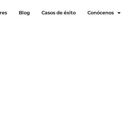
res
Blog
Casos de éxito
Conócenos
 Jefaturas de obra