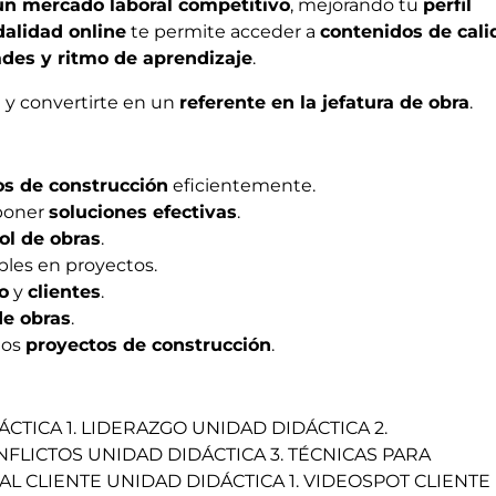
un mercado laboral competitivo
, mejorando tu
perfil
alidad online
te permite acceder a
contenidos de cali
des y ritmo de aprendizaje
.
a
y convertirte en un
referente en la jefatura de obra
.
os de construcción
eficientemente.
poner
soluciones efectivas
.
ol de obras
.
bles en proyectos.
o
y
clientes
.
de obras
.
los
proyectos de construcción
.
CTICA 1. LIDERAZGO UNIDAD DIDÁCTICA 2.
FLICTOS UNIDAD DIDÁCTICA 3. TÉCNICAS PARA
 CLIENTE UNIDAD DIDÁCTICA 1. VIDEOSPOT CLIENTE