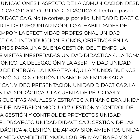
OMUNICACIONES I: ASPECTO DE LA COMUNICACIÓN DES
 CASO PROPIO UNIDAD DIDÁCTICA 4. Lectura paso a
ÁCTICA 6. No te cortes, ¡a por ello! UNIDAD DIDÁCTICA
L ARTE DE PREGUNTAR MÓDULO 4. HABILIDADES DE
IEMPO Y LA EFECTIVIDAD PROFESIONAL UNIDAD
TICA 2. INTRODUCCIÓN, SIGNOS, OBJETIVOS EN LA
IPIOS PARA UNA BUENA GESTIÓN DEL TIEMPO. LA
 VISITAS INESPERADAS UNIDAD DIDÁCTICA 4. LA TOM
ÓNICO, LA DELEGACIÓN Y LA ASERTIVIDAD UNIDAD
CLO DE ENERGÍA, LA HORA TRANQUILA Y UNOS BUENOS
O MÓDULO 6. GESTIÓN FINANCIERA EMPRESARIAL –
CA 1. VÍDEO PRESENTACIÓN UNIDAD DIDÁCTICA 2. LA
IDAD DIDÁCTICA 3. LA CUENTA DE PÉRDIDAS Y
AS CUENTAS ANUALES Y ESTRATEGIA FINANCIERA UNID
ES DE INVERSIÓN MÓDULO 7. GESTIÓN Y CONTROL DE
 A GESTIÓN Y CONTROL DE PROYECTOS UNIDAD
EL PROYECTO UNIDAD DIDÁCTICA 3. GESTIÓN DE LAS
ÁCTICA 4. GESTIÓN DE APROVISIONAMIENTOS UNID
 Y MEDIOAMBIENTE MÓDULO 8. PRIMAVERA P6 V19.12