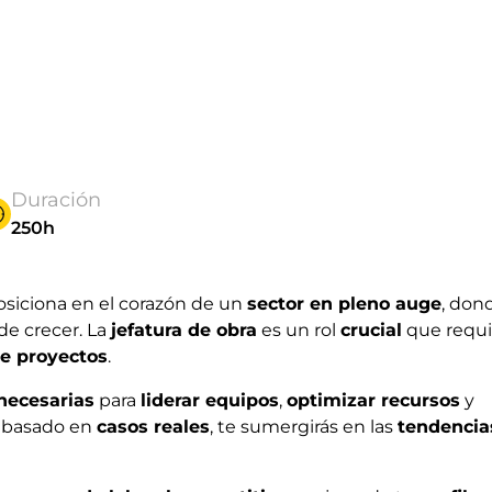
Duración
250h
osiciona en el corazón de un
sector en pleno auge
, don
de crecer. La
jefatura de obra
es un rol
crucial
que requi
de proyectos
.
necesarias
para
liderar equipos
,
optimizar recursos
y
e basado en
casos reales
, te sumergirás en las
tendencia