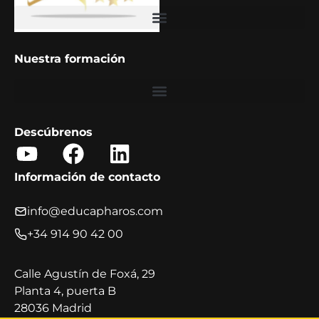
Barómetro Educa PHAROS 2025: Tendencias en formación corporativa
Nuestra formación
Descúbrenos
Y
F
L
o
a
i
Información de contacto
u
c
n
t
e
k
info@educapharos.com
u
b
e
+34 914 90 42 00
b
o
d
e
o
i
Calle Agustín de Foxá, 29
Planta 4, puerta B
k
n
28036 Madrid