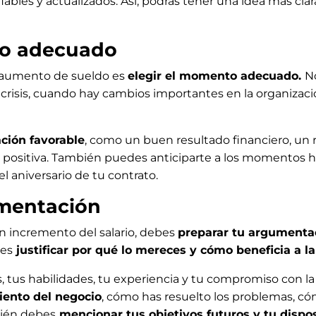
iables y actualizados. Así, podrás tener una idea más cla
to adecuado
n aumento de sueldo es
elegir el momento adecuado.
N
 crisis, cuando hay cambios importantes en la organiza
ción favorable
, como un buen resultado financiero, un
positiva. También puedes anticiparte a los momentos habi
 el aniversario de tu contrato.
umentación
n incremento del salario, debes
preparar tu argumenta
bes
justificar por qué lo mereces y cómo beneficia a l
ros, tus habilidades, tu experiencia y tu compromiso con 
iento del negocio
, cómo has resuelto los problemas, c
bién debes
mencionar tus objetivos futuros y tu dispo