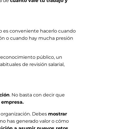
ra de
cuánto vale tu trabajo y
o es conveniente hacerlo cuando
ción o cuando hay mucha presión
 reconocimiento público, un
tuales de revisión salarial,
ción
. No basta con decir que
a empresa.
la organización. Debes
mostrar
ómo has generado valor o cómo
sición a asumir nuevos retos.