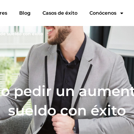
 de sueldo con éxito
res
Blog
Casos de éxito
Conócenos
e sueldo con éxito
o pedir un aument
sueldo con éxito