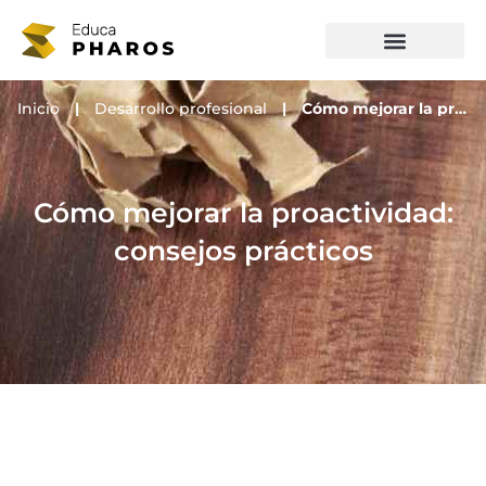
Ir
al
contenido
Inicio
|
Desarrollo profesional
|
Cómo mejorar la proactividad: consejos prácticos
Cómo mejorar la proactividad:
consejos prácticos